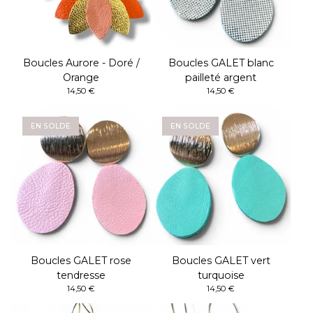
Boucles Aurore - Doré /
Boucles GALET blanc
Orange
pailleté argent
14,50
€
14,50
€
EN SOLDE
EN SOLDE
Boucles GALET rose
Boucles GALET vert
tendresse
turquoise
14,50
€
14,50
€