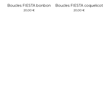
Boucles FIESTA bonbon
Boucles FIESTA coquelicot
20,00
€
20,00
€
Boutique
Accueil
Catégories
Collection BLOOM
Collection ARUM
Collection UP - pièces uniques
Collection TASSEL