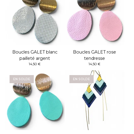
Boucles GALET blanc
Boucles GALET rose
pailleté argent
tendresse
14,50
€
14,50
€
EN SOLDE
EN SOLDE