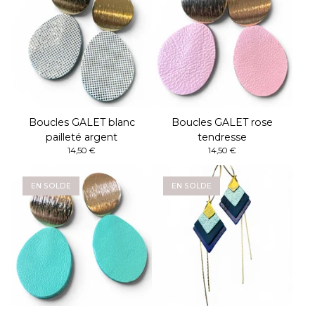
Boucles GALET blanc
Boucles GALET rose
pailleté argent
tendresse
14,50
€
14,50
€
EN SOLDE
EN SOLDE