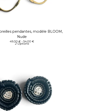
'oreilles pendantes, modèle BLOOM,
Nude
49,00
€
- 54,00
€
2 Options