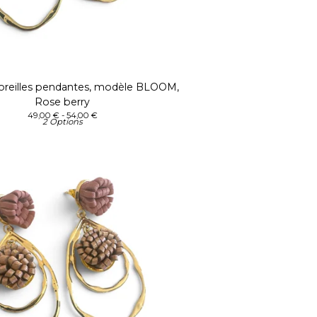
'oreilles pendantes, modèle BLOOM,
Rose berry
49,00
€
- 54,00
€
2 Options