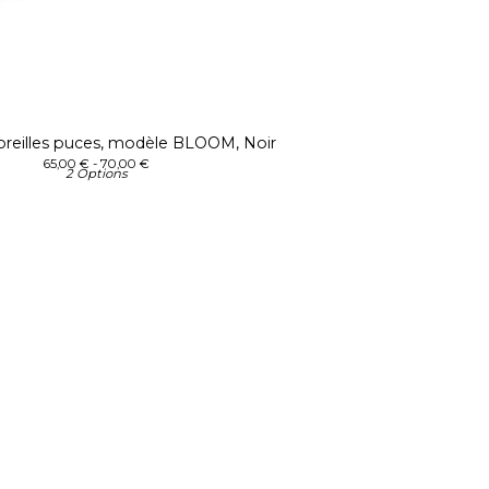
oreilles puces, modèle BLOOM, Noir
65,00
€
- 70,00
€
2 Options