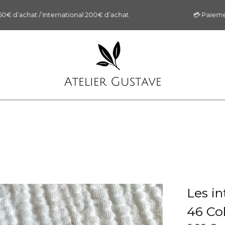
 d’achat / International 200€ d’achat
💳 Paiement s
Les i
46 Col