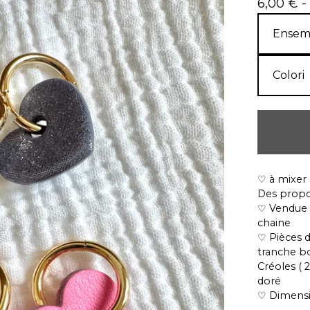
6,00
€
-
♡ à mixer
Des propor
♡ Vendue à 
chaine
♡ Pièces d
tranche b
Créoles ( 
doré
♡ Dimensio