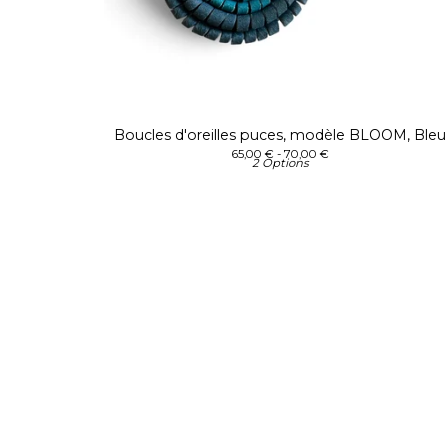
Boucles d'oreilles puces, modèle BLOOM, Bleu
65,00
€
- 70,00
€
2 Options
Boutique
Accueil
Catégories
Collection BLOOM