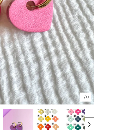
1
/ 8