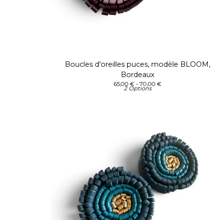
Boucles d'oreilles puces, modèle BLOOM,
Bordeaux
65,00
€
- 70,00
€
2 Options