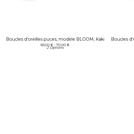
Boucles d'oreilles puces, modèle BLOOM, Kaki
Boucles d'
65,00
€
- 70,00
€
2 Options