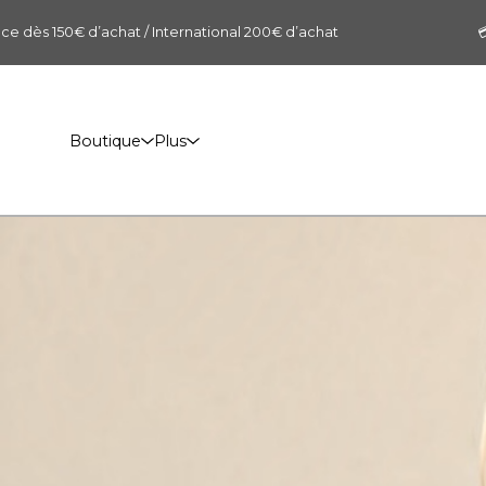
0€ d’achat / International 200€ d’achat
💳 Paiement
Boutique
Plus