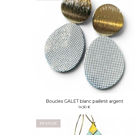
Boucles GALET blanc pailleté argent
14,50
€
EN SOLDE