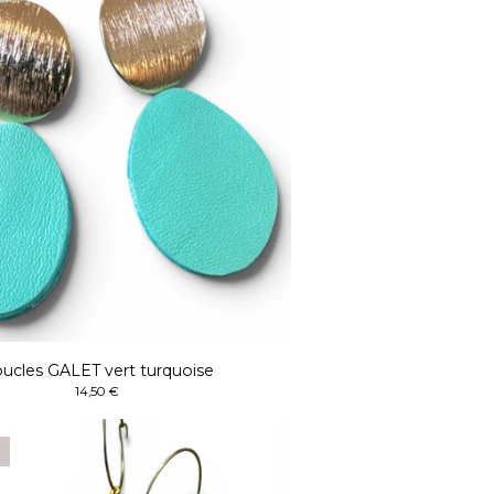
ucles GALET vert turquoise
14,50
€