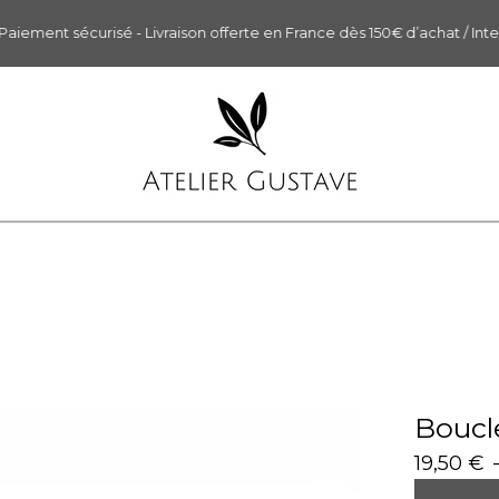
iement sécurisé - Livraison offerte en France dès 150€ d’achat / Intern
Boucl
19,50
€