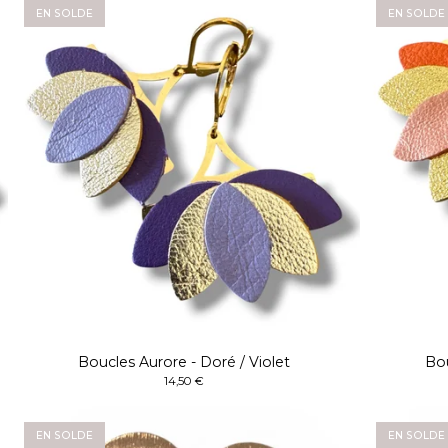
EN SOLDE
EN SOLDE
Boucles Aurore - Doré / Violet
Bou
14,50
€
EN SOLDE
EN SOLDE