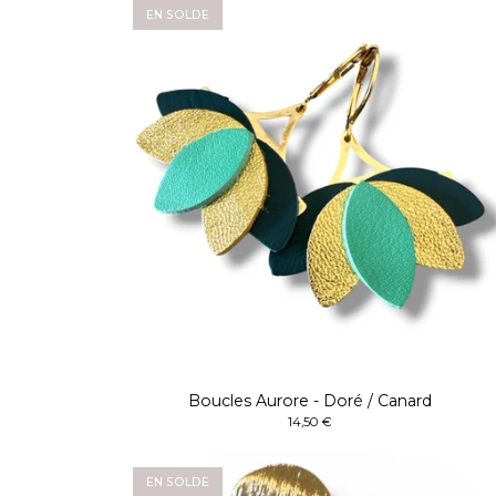
EN SOLDE
Boucles Aurore - Doré / Canard
14,50
€
EN SOLDE