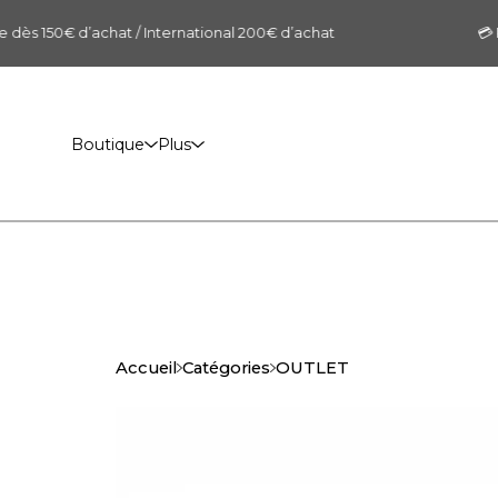
dès 150€ d’achat / International 200€ d’achat
💳 Pa
Boutique
Plus
Accueil
Catégories
OUTLET