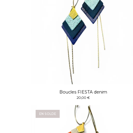
Boucles FIESTA denim
20,00
€
EN SOLDE