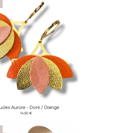
cles Aurore - Doré / Orange
14,50
€