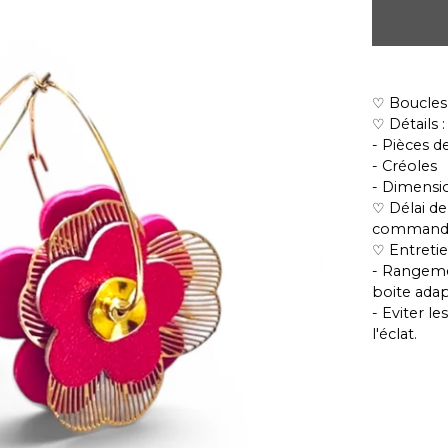
♡ Boucles 
♡ Détails :
- Pièces de
- Créoles
- Dimensio
♡ Délai de 
commande
♡ Entretie
- Rangeme
boite adap
- Eviter l
l'éclat.