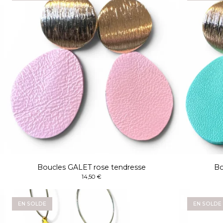
Boucles GALET rose tendresse
Bo
14,50
€
EN SOLDE
EN SOLDE