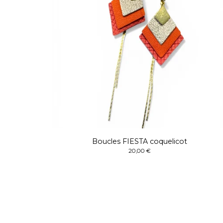
Boucles FIESTA coquelicot
20,00
€